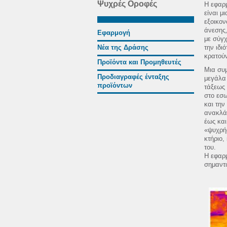
Ψυχρές Οροφές
Η εφαρ
είναι μ
εξοικον
άνεσης,
Εφαρμογή
με σύγχ
Νέα της Δράσης
την ιδι
κρατούν
Προϊόντα και Προμηθευτές
Μια συ
Προδιαγραφές ένταξης
μεγάλα
προϊόντων
τάξεως 
στο εσω
και την
ανακλά 
έως και
«ψυχρής
κτήριο,
του.
Η εφαρ
σημαντι