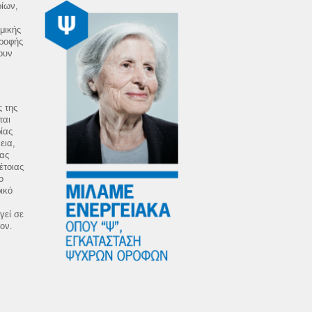
ίων,
μικής
οροφής
ουν
 της
ται
ίας
εια,
τας
έτοιας
ο
ικό
γεί σε
ον.