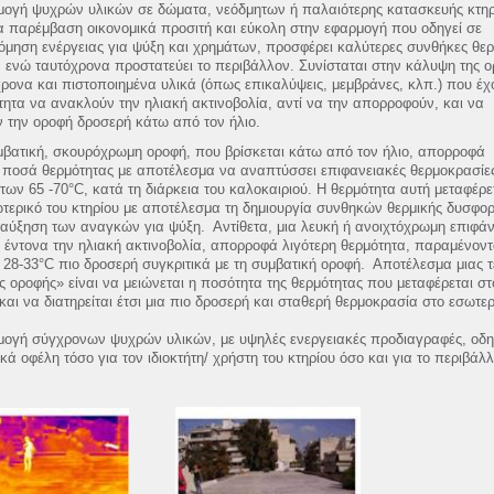
μογή ψυχρών υλικών σε δώματα, νεόδμητων ή παλαιότερης κατασκευής κτηρ
ια παρέμβαση οικονομικά προσιτή και εύκολη στην εφαρμογή που οδηγεί σε
όμηση ενέργειας για ψύξη και χρημάτων, προσφέρει καλύτερες συνθήκες θερ
 ενώ ταυτόχρονα προστατεύει το περιβάλλον. Συνίσταται στην κάλυψη της 
ρονα και πιστοποιημένα υλικά (όπως επικαλύψεις, μεμβράνες, κλπ.) που έχ
ότητα να ανακλούν την ηλιακή ακτινοβολία, αντί να την απορροφούν, και να
 την οροφή δροσερή κάτω από τον ήλιο.
μβατική, σκουρόχρωμη οροφή, που βρίσκεται κάτω από τον ήλιο, απορροφά
 ποσά θερμότητας με αποτέλεσμα να αναπτύσσει επιφανειακές θερμοκρασίες
των 65 -70°C, κατά τη διάρκεια του καλοκαιριού. Η θερμότητα αυτή μεταφέρε
τερικό του κτηρίου με αποτέλεσμα τη δημιουργία συνθηκών θερμικής δυσφορ
 αύξηση των αναγκών για ψύξη. Αντίθετα, μια λευκή ή ανοιχτόχρωμη επιφάν
έντονα την ηλιακή ακτινοβολία, απορροφά λιγότερη θερμότητα, παραμένον
 28-33°C πιο δροσερή συγκριτικά με τη συμβατική οροφή. Αποτέλεσμα μιας τ
 οροφής» είναι να μειώνεται η ποσότητα της θερμότητας που μεταφέρεται στ
 και να διατηρείται έτσι μια πιο δροσερή και σταθερή θερμοκρασία στο εσωτερ
μογή σύγχρονων ψυχρών υλικών, με υψηλές ενεργειακές προδιαγραφές, οδη
κά οφέλη τόσο για τον ιδιοκτήτη/ χρήστη του κτηρίου όσο και για το περιβάλλ