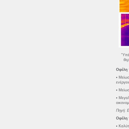
"Υπέ
θερ
Οφέλη 
• Μείωσ
ενέργει
• Μείωσ
• Μεγαλ
οικονομ
Πηγή: Ε
Οφέλη 
• Καλύτ