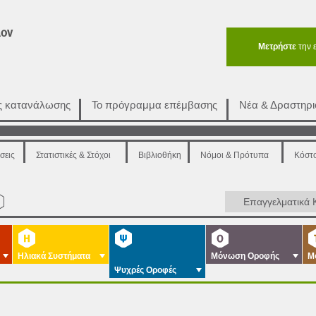
Μετρήστε
την 
ής κατανάλωσης
Το πρόγραμμα επέμβασης
Νέα & Δραστηρι
σεις
Στατιστικές & Στόχοι
Βιβλιοθήκη
Νόμοι & Πρότυπα
Κόστ
Επαγγελματικά 
Ηλιακά Συστήματα
Μόνωση Οροφής
Μ
Ψυχρές Οροφές