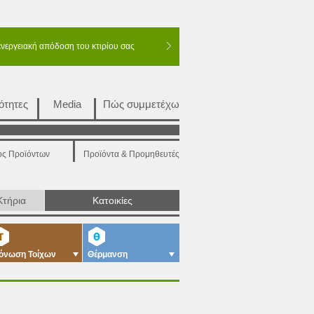
ενεργειακή απόδοση του κτιρίου σας
ότητες
Media
Πώς συμμετέχω
ος Προϊόντων
Προϊόντα & Προμηθευτές
Κτήρια
Κατοικίες
όνωση Τοίχων
Θέρμανση