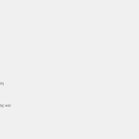
ση
ης και