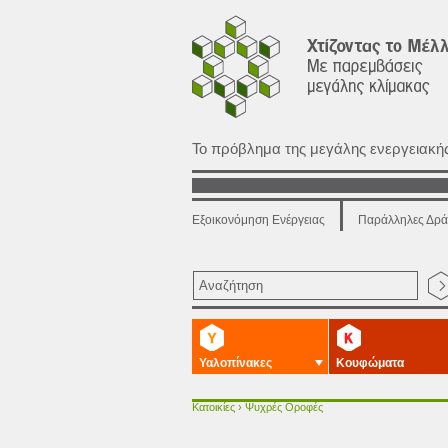
Το πρόβλημα της μεγάλης ενεργειακ
Εξοικονόμηση Ενέργειας
Παράλληλες Δρά
Υαλοπίνακες
Κουφώματα
Κατοικίες
› Ψυχρές Οροφές