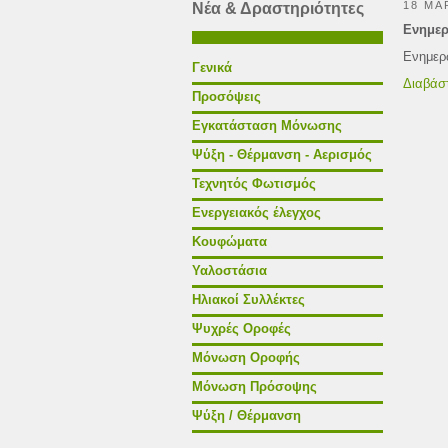
18 ΜΑ
Νέα & Δραστηριότητες
Ενημερ
Ενημερω
Γενικά
Διαβάστ
Προσόψεις
Εγκατάσταση Μόνωσης
Ψύξη - Θέρμανση - Αερισμός
Τεχνητός Φωτισμός
Ενεργειακός έλεγχος
Κουφώματα
Υαλοστάσια
Ηλιακοί Συλλέκτες
Ψυχρές Οροφές
Μόνωση Οροφής
Μόνωση Πρόσοψης
Ψύξη / Θέρμανση