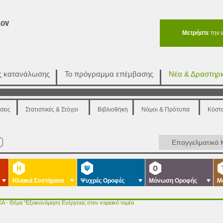
Μετρήστε
την 
ής κατανάλωσης
Το πρόγραμμα επέμβασης
Νέα & Δραστηρι
σεις
Στατιστικές & Στόχοι
Βιβλιοθήκη
Νόμοι & Πρότυπα
Κόστ
Επαγγελματικά 
Ηλιακά Συστήματα
Ψυχρές Οροφές
Μόνωση Οροφής
Μ
 - Θέμα "Εξοικονόμηση Ενέργειας στον κτιριακό τομέα