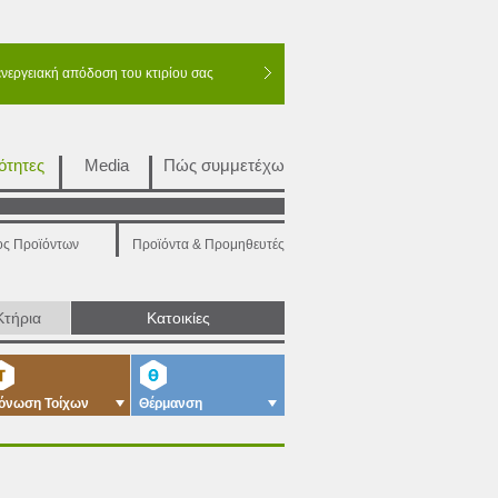
ενεργειακή απόδοση του κτιρίου σας
ότητες
Media
Πώς συμμετέχω
ος Προϊόντων
Προϊόντα & Προμηθευτές
Κτήρια
Κατοικίες
όνωση Τοίχων
Θέρμανση