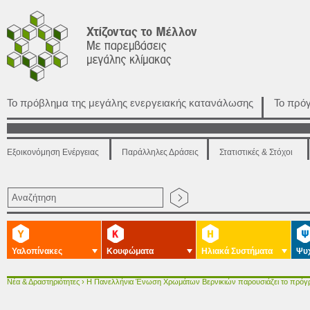
Το πρόβλημα της μεγάλης ενεργειακής κατανάλωσης
Το πρό
Εξοικονόμηση Ενέργειας
Παράλληλες Δράσεις
Στατιστικές & Στόχοι
Υαλοπίνακες
Κουφώματα
Ηλιακά Συστήματα
Ψυ
Νέα & Δραστηριότητες
› H Πανελλήνια Ένωση Χρωμάτων Βερνικιών παρουσιάζει το πρόγ