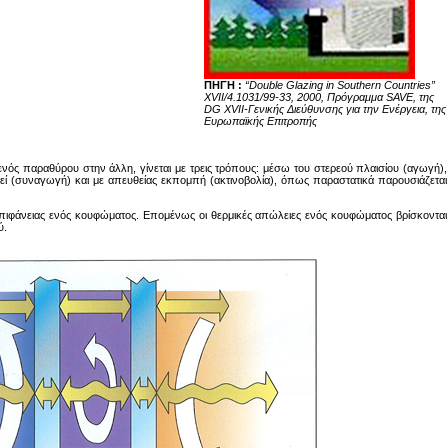
ΠΗΓΗ :
“Double Glazing in Southern Countries”
XVII/4.1031/99-33, 2000, Πρόγραμμα SAVE, της
DG XVII-Γενικής Διεύθυνσης για την Ενέργεια, της
Ευρωπαϊκής Επιτροπής
νός παραθύρου στην άλλη, γίνεται με τρεις τρόπους: μέσω του στερεού πλαισίου (αγωγή),
ί (συναγωγή) και με απευθείας εκπομπή (ακτινοβολία), όπως παραστατικά παρουσιάζεται
επιφάνειας ενός κουφώματος. Επομένως οι θερμικές απώλειες ενός κουφώματος βρίσκονται
ύ.