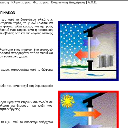
μανση
|
Κλιματισμός
|
Φωτισμός
|
Ενεργειακή Διαχείριση
|
Α.Π.Ε.
ΟΠΙΝΑΚΩΝ
 ένα από τα βασικότερα υλικά στις
κτηριακό τομέα, το γυαλί καλείται να
του φωτός, αλλά κυρίως και της ροής
ιασμό ενός κτηρίου είναι η κατασκευή
τινοβολίας όσο και για λόγους οπτικής
αλοπίνακα ενός κτηρίου, ένα ποσοστό
οσοστό απορροφάται από το γυαλί και
τον εσωτερικό χώρο.
το χώρο, απορροφάται από τα διάφορα
λία που αντιστοιχεί στη θερμοκρασία
 παράθυρα) των κτηρίων συντελούν σε
νάλωση για θέρμανση και ψύξη των
ητα ενέργειας.
τα έξω, ενώ το καλοκαίρι εισέρχεται