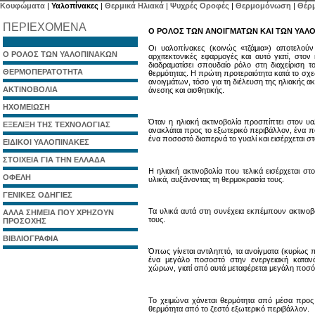
Κουφώματα
|
Υαλοπίνακες
|
Θερμικά Ηλιακά
|
Ψυχρές Οροφές
|
Θερμομόνωση
|
Θέρ
ΠΕΡΙΕΧΟΜΕΝΑ
Ο ΡΟΛΟΣ ΤΩΝ ΑΝΟΙΓΜΑΤΩΝ ΚΑΙ ΤΩΝ ΥΑΛ
Οι υαλοπίνακες (κοινώς «τζάμια») αποτελούν
Ο ΡΟΛΟΣ ΤΩΝ ΥΑΛΟΠΙΝΑΚΩΝ
αρχιτεκτονικές εφαρμογές και αυτό γιατί, στον 
διαδραματίσει σπουδαίο ρόλο στη διαχείριση 
ΘΕΡΜΟΠΕΡΑΤΟΤΗΤΑ
θερμότητας. Η πρώτη προτεραιότητα κατά το σχεδ
ανοιγμάτων, τόσο για τη διέλευση της ηλιακής ακ
ΑΚΤΙΝΟΒΟΛΙΑ
άνεσης και αισθητικής.
ΗΧΟΜΕΙΩΣΗ
Όταν η ηλιακή ακτινοβολία προσπίπτει στον υ
ΕΞΕΛΙΞΗ ΤΗΣ ΤΕΧΝΟΛΟΓΙΑΣ
ανακλάται προς το εξωτερικό περιβάλλον, ένα π
ένα ποσοστό διαπερνά το γυαλί και εισέρχεται σ
ΕΙΔΙΚΟΙ ΥΑΛΟΠΙΝΑΚΕΣ
ΣΤΟΙΧΕΙΑ ΓΙΑ ΤΗΝ ΕΛΛΑΔΑ
Η ηλιακή ακτινοβολία που τελικά εισέρχεται σ
ΟΦΕΛΗ
υλικά, αυξάνοντας τη θερμοκρασία τους.
ΓΕΝΙΚΕΣ ΟΔΗΓΙΕΣ
Τα υλικά αυτά στη συνέχεια εκπέμπουν ακτινοβο
ΑΛΛΑ ΣΗΜΕΙΑ ΠΟΥ ΧΡΗΖΟΥΝ
τους.
ΠΡΟΣΟΧΗΣ
ΒΙΒΛΙΟΓΡΑΦΙΑ
Όπως γίνεται αντιληπτό, τα ανοίγματα (κυρίως
ένα μεγάλο ποσοστό στην ενεργειακή κατα
χώρων, γιατί από αυτά μεταφέρεται μεγάλη ποσότ
Το χειμώνα χάνεται θερμότητα από μέσα προς 
θερμότητα από το ζεστό εξωτερικό περιβάλλον.