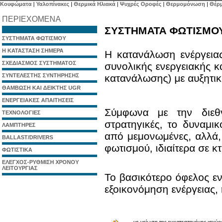
Κουφώματα
|
Υαλοπίνακες
|
Θερμικά Ηλιακά
|
Ψυχρές Οροφές
|
Θερμομόνωση
|
Θέρ
ΠΕΡΙΕΧΟΜΕΝΑ
ΣΥΣΤΗΜΑΤΑ ΦΩΤΙΣΜΟ
ΣΥΣΤΗΜΑΤΑ ΦΩΤΙΣΜΟΥ
Η ΚΑΤΑΣΤΑΣΗ ΣΗΜΕΡΑ
Η κατανάλωση ενέργεια
ΣΧΕΔΙΑΣΜΟΣ ΣΥΣΤΗΜΑΤΟΣ
συνολικής ενεργειακής 
ΣΥΝΤΕΛΕΣΤΗΣ ΣΥΝΤΗΡΗΣΗΣ
κατανάλωσης) με αυξητικ
ΘΑΜΒΩΣΗ ΚΑΙ ΔΕΙΚΤΗΣ UGR
ΕΝΕΡΓΕΙΑΚΕΣ ΑΠΑΙΤΗΣΕΙΣ
Σύμφωνα με την διεθν
ΤΕΧΝΟΛΟΓΙΕΣ
στρατηγικές, το δυναμικ
ΛΑΜΠΤΗΡΕΣ
από μεμονωμένες, αλλά
BALLAST/DRIVERS
φωτισμού, ιδιαίτερα σε κτ
ΦΩΤΙΣΤΙΚΑ
ΕΛΕΓΧΟΣ-ΡΥΘΜΙΣΗ ΧΡΟΝΟΥ
ΛΕΙΤΟΥΡΓΙΑΣ
Το βασικότερο όφελος εν
εξοικονόμηση ενέργειας, η