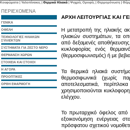
Κουφώματα
|
Υαλοπίνακες
|
Θερμικά Ηλιακά
|
Ψυχρές Οροφές
|
Θερμομόνωση
|
Θέρ
ΠΕΡΙΕΧΟΜΕΝΑ
ΑΡΧΗ ΛΕΙΤΟΥΡΓΙΑΣ ΚΑΙ ΓΕ
ΓΕΝΙΚΑ
Η μετατροπή της ηλιακής ακ
ΟΦΕΛΗ
ηλιακών συστημάτων, τα οπ
ΤΕΧΝΟΛΟΓΙΕΣ ΗΛΙΑΚΩΝ
ΣΥΛΛΕΚΤΩΝ
από δεξαμενές αποθήκευσης.
ΣΥΣΤΗΜΑΤΑ ΓΙΑ ΖΕΣΤΟ ΝΕΡΟ
κυκλοφορίας ενός θερμαι
(θερμοσιφωνισμός) ή με βεβι
ΘΕΡΜΑΝΣΗ ΧΩΡΩΝ
ΣΤΟΙΧΕΙΑ ΚΑΙ ΣΤΟΧΟΙ
Η ΑΓΟΡΑ
Τα θερμικά ηλιακά συστήμ
θερμοσιφωνικά (χωρίς πα
ΠΡΟΟΠΤΙΚΕΣ
αποτελεσματικά, περίπλοκ
ΟΡΘΗ ΕΦΑΡΜΟΓΗ
χρησιμοποιούνται κυκλοφορητ
ελέγχου.
Το πρωταρχικό όφελος από 
εξοικονόμηση ενέργειας σ
πρόσφατου σχετικού νομοθετι